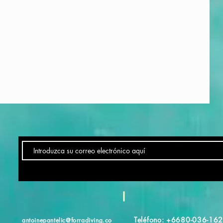
Teléfono: +6680-036-16
antoinepantelic@forradiving.co