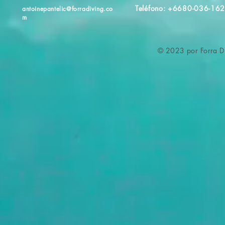
Teléfono: +6680-036-16
antoinepantelic@forradiving.co
m
© 2023 por Forra Di