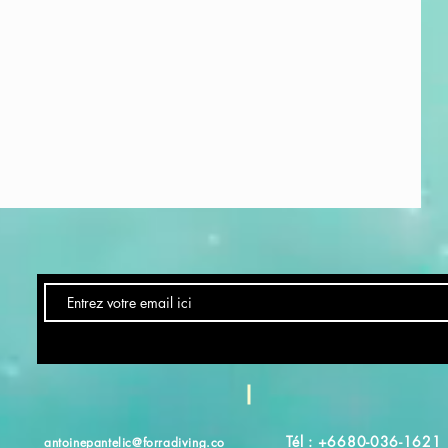
Tél : +6680-036-1621
antoinepantelic@forradiving.co