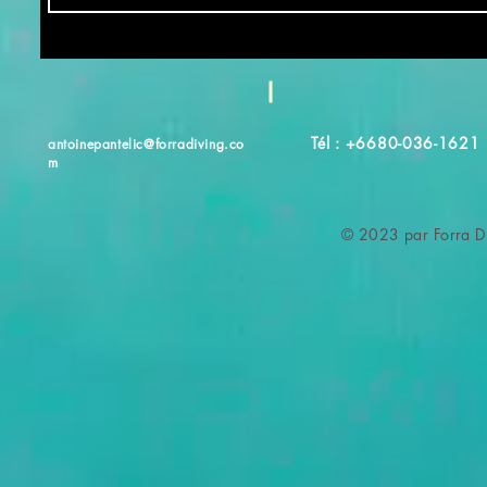
Tél : +6680-036-1621
antoinepantelic@forradiving.co
m
© 2023 par Forra Di