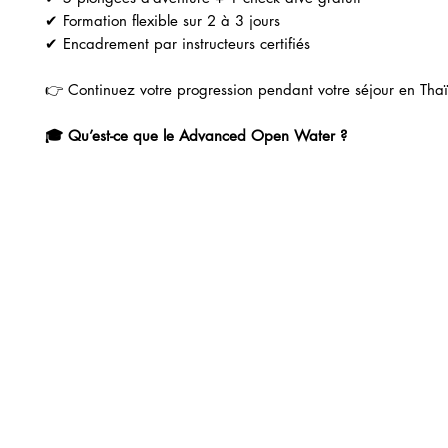
✔ Formation flexible sur 2 à 3 jours
✔ Encadrement par instructeurs certifiés
👉 Continuez votre progression pendant votre séjour en Tha
🎓 Qu’est-ce que le Advanced Open Water ?
Contrairement à l’Open Water, l’Advanced n’est pas un cour
intensif.
Il s’agit d’une formation basée sur l’expérience.
Vous réaliserez 5 plongées d’aventure, dont :
✅ Plongée profonde (jusqu’à 30m)
✅ Plongée de navigation
Et 3 au choix selon les conditions :
🌙 Plongée de nuit