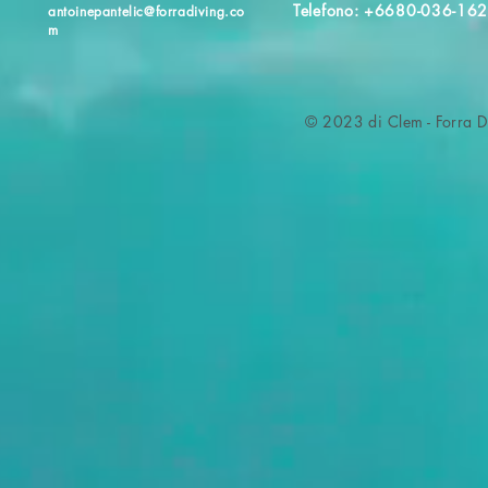
Telefono: +6680-036-16
antoinepantelic@forradiving.co
m
© 2023 di Clem - Forra D