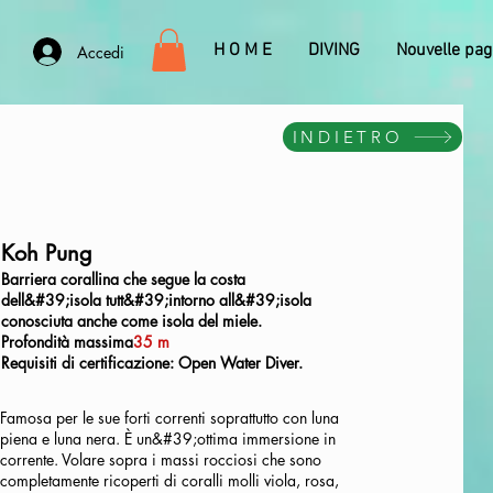
H O M E
DIVING
Nouvelle pag
Accedi
INDIETRO
Koh Pung
Barriera corallina che segue la costa
dell&#39;isola tutt&#39;intorno all&#39;isola
conosciuta anche come isola del miele.
Profondità massima
35 m
Requisiti di certificazione: Open Water Diver.
Famosa per le sue forti correnti soprattutto con luna
piena e luna nera. È un&#39;ottima immersione in
corrente. Volare sopra i massi rocciosi che sono
completamente ricoperti di coralli molli viola, rosa,