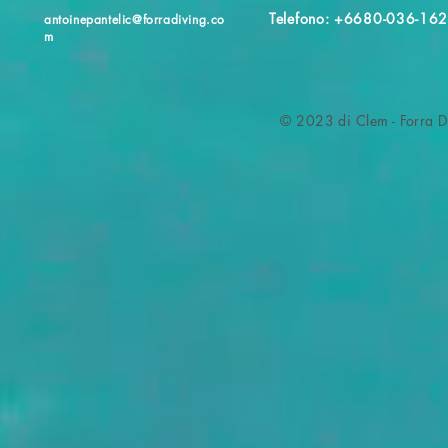
Telefono: +6680-036-16
antoinepantelic@forradiving.co
m
© 2023 di Clem - Forra D