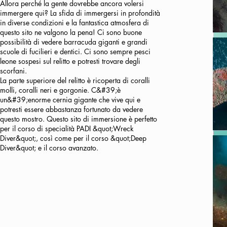
Allora perché la gente dovrebbe ancora volersi
immergere qui? La sfida di immergersi in profondità
in diverse condizioni e la fantastica atmosfera di
questo sito ne valgono la pena! Ci sono buone
possibilità di vedere barracuda giganti e grandi
scuole di fucilieri e dentici. Ci sono sempre pesci
leone sospesi sul relitto e potresti trovare degli
scorfani.
La parte superiore del relitto è ricoperta di coralli
molli, coralli neri e gorgonie. C&#39;è
un&#39;enorme cernia gigante che vive qui e
potresti essere abbastanza fortunato da vedere
questo mostro. Questo sito di immersione è perfetto
per il corso di specialità PADI &quot;Wreck
Diver&quot;, così come per il corso &quot;Deep
Diver&quot; e il corso avanzato.