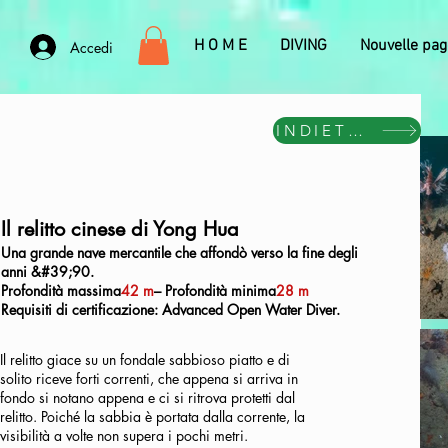
H O M E
DIVING
Nouvelle pag
Accedi
INDIETRO
Il relitto cinese di Yong Hua
Una grande nave mercantile che affondò verso la fine degli
anni &#39;90.
Profondità massima
42 m
– Profondità minima
28 m
Requisiti di certificazione: Advanced Open Water Diver.
Il relitto giace su un fondale sabbioso piatto e di
solito riceve forti correnti, che appena si arriva in
fondo si notano appena e ci si ritrova protetti dal
relitto. Poiché la sabbia è portata dalla corrente, la
visibilità a volte non supera i pochi metri.