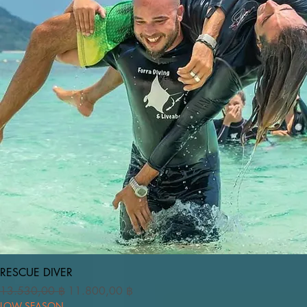
Vista rapida
RESCUE DIVER
Prezzo regolare
Prezzo scontato
13.530,00 ฿
11.800,00 ฿
LOW SEASON