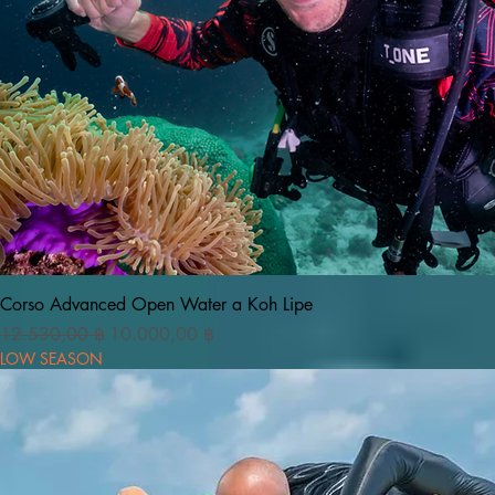
Vista rapida
Corso Advanced Open Water a Koh Lipe
Prezzo regolare
Prezzo scontato
12.530,00 ฿
10.000,00 ฿
LOW SEASON