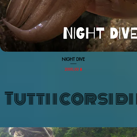
Vista rapida
NIGHT DIVE
Prezzo
2000,00 ฿
Tutti i corsi 