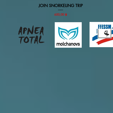
JOIN SNORKELING TRIP
Vista rapida
Prezzo
650,00 ฿