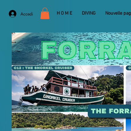
H O M E
DIVING
Nouvelle pag
Accedi