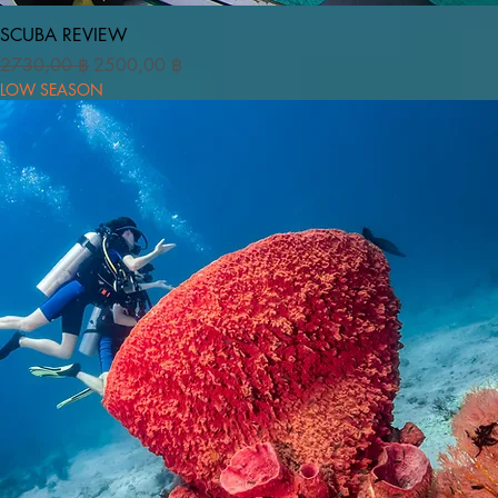
Vista rapida
SCUBA REVIEW
Prezzo regolare
Prezzo scontato
2730,00 ฿
2500,00 ฿
LOW SEASON