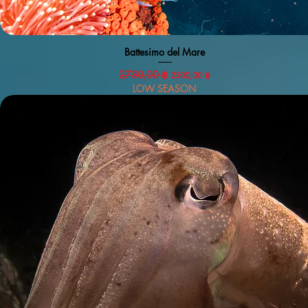
Battesimo del Mare
Vista rapida
Prezzo regolare
2730,00 ฿
Prezzo scontato
2500,00 ฿
LOW SEASON