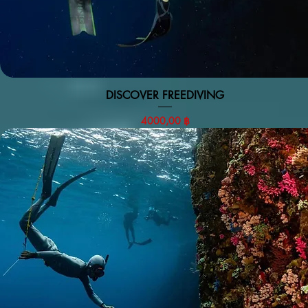
DISCOVER FREEDIVING
Vista rapida
Prezzo
4000,00 ฿