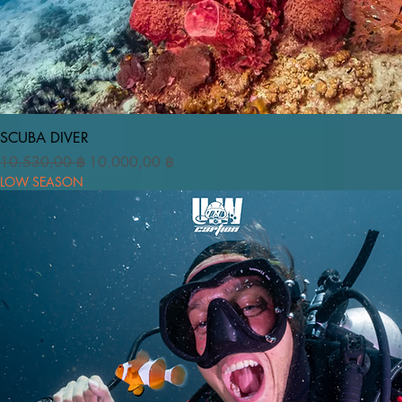
Vista rapida
SCUBA DIVER
Prezzo regolare
Prezzo scontato
10.530,00 ฿
10.000,00 ฿
LOW SEASON