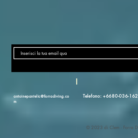
Telefono: +6680-036-16
antoinepantelic@forradiving.co
m
© 2023 di Clem - Forra D