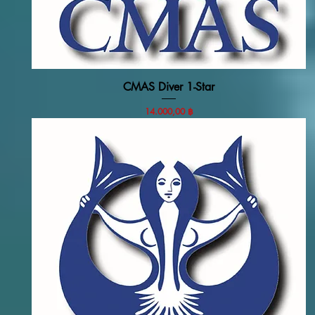
CMAS Diver 1-Star
Vista rapida
Prezzo
14.000,00 ฿