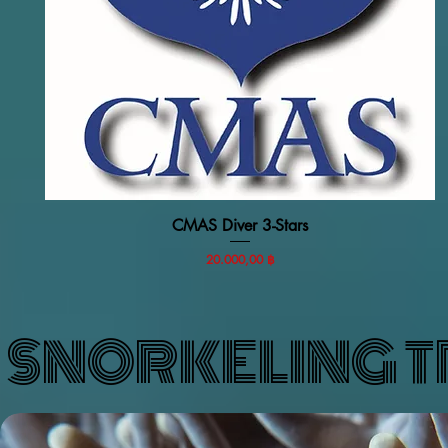
CMAS Diver 3-Stars
Vista rapida
Prezzo
20.000,00 ฿
SNORKELING T