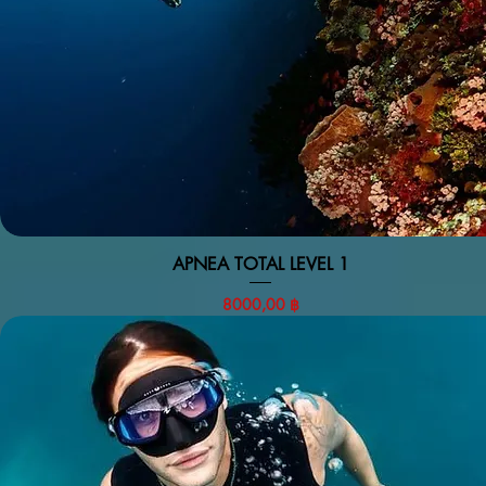
APNEA TOTAL LEVEL 1
Vista rapida
Prezzo
8000,00 ฿