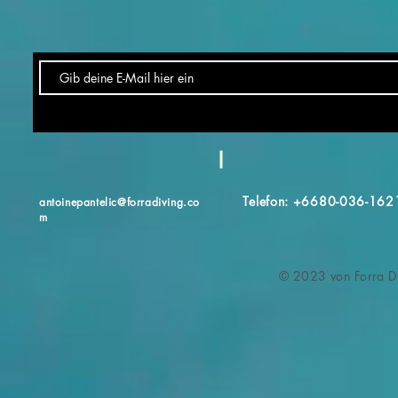
Telefon: +6680-036-162
antoinepantelic@forradiving.co
m
© 2023 von Forra Di