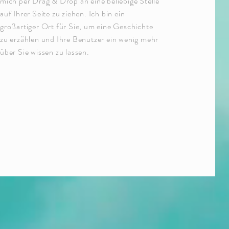
mich per Drag & Drop an eine beliebige Stelle
auf Ihrer Seite zu ziehen. Ich bin ein
großartiger Ort für Sie, um eine Geschichte
zu erzählen und Ihre Benutzer ein wenig mehr
über Sie wissen zu lassen.