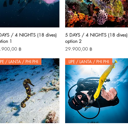
Schnellansicht
Schnellansicht
DAYS / 4 NIGHTS (18 dives)
5 DAYS / 4 NIGHTS (18 dives)
tion 1
option 2
is
Preis
.900,00 ฿
29.900,00 ฿
IPE / LANTA / PHI PHI
LIPE / LANTA / PHI PHI