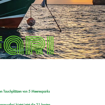
ari
ten Tauchplätzen von 5 Meeresparks
essafari bietet jetzt die 21 besten