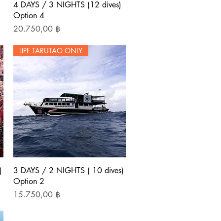
Schnellansicht
4 DAYS / 3 NIGHTS (12 dives)
Option 4
Preis
20.750,00 ฿
LIPE TARUTAO ONLY
Schnellansicht
)
3 DAYS / 2 NIGHTS ( 10 dives)
Option 2
Preis
15.750,00 ฿