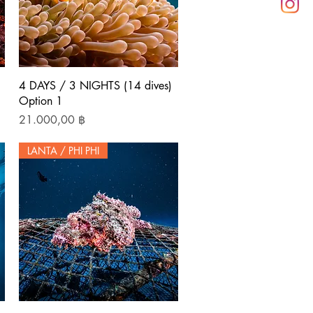
Schnellansicht
4 DAYS / 3 NIGHTS (14 dives)
Option 1
Preis
21.000,00 ฿
LANTA / PHI PHI