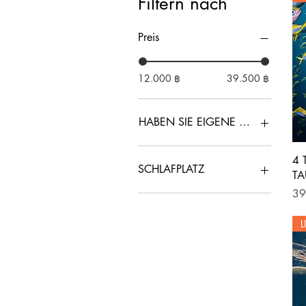
Filtern nach
Preis
12.000 ฿
39.500 ฿
HABEN SIE EIGENE AUSRÜSTUN
JA
4 
NEIN
SCHLAFPLATZ
T
Pre
39
DECK
KABINE
L