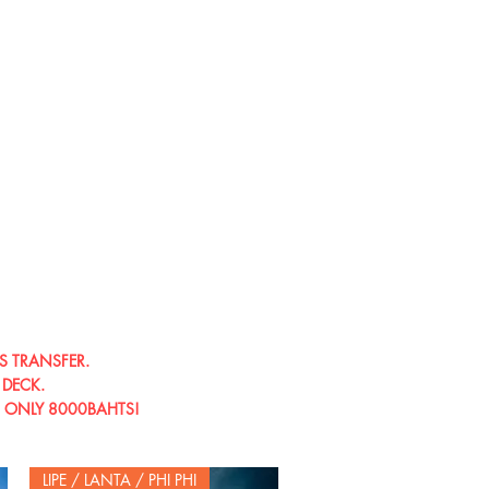
S TRANSFER.
 DECK.
F ONLY 8000BAHTS!
LIPE / LANTA / PHI PHI