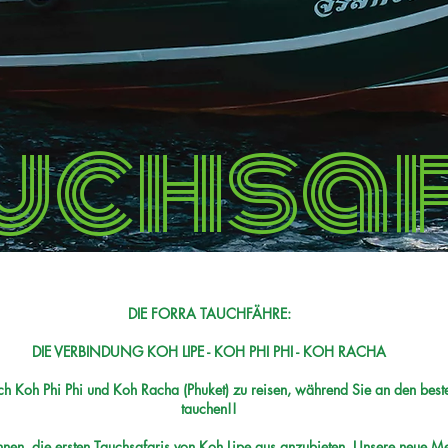
uchsaf
DIE FORRA TAUCHFÄHRE:
DIE VERBINDUNG KOH LIPE - KOH PHI PHI - KOH RACHA
ch Koh Phi Phi und Koh Racha (Phuket) zu reisen, während Sie an den bes
tauchen!!
en, die ersten Tauchsafaris von Koh Lipe aus anzubieten. Unsere neue Meer