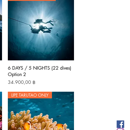
Schnellansicht
6 DAYS / 5 NIGHTS (22 dives)
Option 2
Preis
34.900,00 ฿
LIPE TARUTAO ONLY