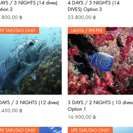
Schnellansicht
Schnellansicht
AYS / 3 NIGHTS (14 dives)
4 DAYS / 3 NIGHTS (14
tion 2
DIVES) Option 3
is
Preis
.800,00 ฿
23.800,00 ฿
IPE TARUTAO ONLY
LANTA / PHI PHI
Schnellansicht
Schnellansicht
DAYS / 3 NIGHTS (12 dives)
3 DAYS / 2 NIGHTS ( 10 dives
Option 1
is
.450,00 ฿
Preis
16.900,00 ฿
IPE TARUTAO ONLY
LIPE TARUTAO ONLY