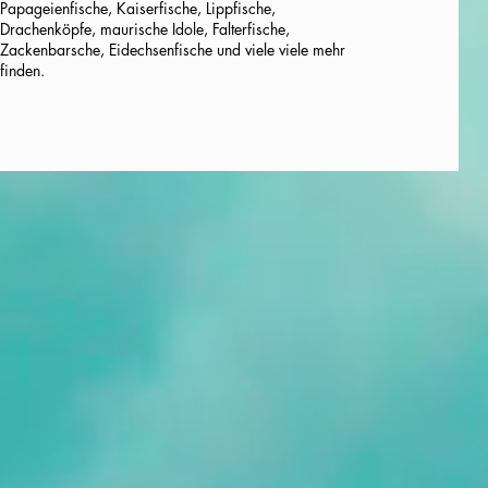
Papageienfische, Kaiserfische, Lippfische,
Drachenköpfe, maurische Idole, Falterfische,
Zackenbarsche, Eidechsenfische und viele viele mehr
finden.