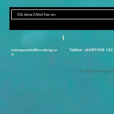
Telefon: +6680-036-162
antoinepantelic@forradiving.co
m
© 2023 von Forra Di