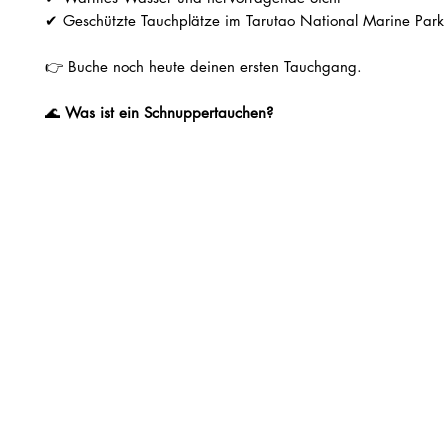
✔ Geschützte Tauchplätze im Tarutao National Marine Park
👉 Buche noch heute deinen ersten Tauchgang.
🌊
Was ist ein Schnuppertauchen?
Das Schnuppertauchen (Try dive Scuba Diving) ist eine Einfü
Tauchen für Anfänger.
Du lernst die wichtigsten Grundlagen, bevor du gemeinsam 
professionellen Tauchlehrer ins Wasser gehst.
Im Gegensatz zum
Open Water Course
handelt es sich nich
vollständige Zertifizierung, sondern um einen begleiteten
Einführungstauchgang – in der Regel zwischen 6 und 12 Met
Perfekt für dich, wenn du:
Noch nie getaucht bist oder ohne Zertifikat getaucht hast
Das Tauchen vor einer kompletten Ausbildung ausprobier